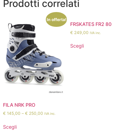
Prodotti correlati
In offerta!
FRSKATES FR2 80
€
249,00
IVA inc.
Scegli
FILA NRK PRO
€
145,00
–
€
250,00
IVA inc.
Scegli