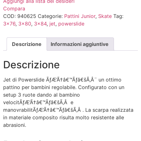
Aggiungi alla lista dei desideri
Compara
COD:
940625
Categorie:
Pattini Junior
,
Skate
Tag:
3x76
,
3x80
,
3x84
,
jet
,
powerslide
Descrizione
Informazioni aggiuntive
Descrizione
Jet di Powerslide ÃƒÆ’Ã†â€™Ãƒâ€šÃ‚Â¨ un ottimo
pattino per bambini regolabile. Configurato con un
setup 3 ruote dando al bambino
velocitÃƒÆ’Ã†â€™Ãƒâ€šÃ‚Â e
manovrabilitÃƒÆ’Ã†â€™Ãƒâ€šÃ‚Â . La scarpa realizzata
in materiale composito risulta molto resistente alle
abrasioni.