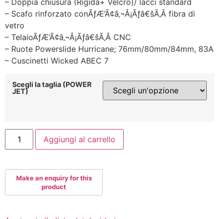
– Doppia chiusura (Rigida+ Velcro)/ lacci standard
– Scafo rinforzato conÃƒÆ’Ã¢â‚¬Å¡Ãƒâ€šÃ‚Â fibra di
vetro
– TelaioÃƒÆ’Ã¢â‚¬Å¡Ãƒâ€šÃ‚Â CNC
– Ruote Powerslide Hurricane; 76mm/80mm/84mm, 83A
– Cuscinetti Wicked ABEC 7
Scegli la taglia (POWER
JET)
POWERSLIDE
Aggiungi al carrello
JET
ROSA
quantità