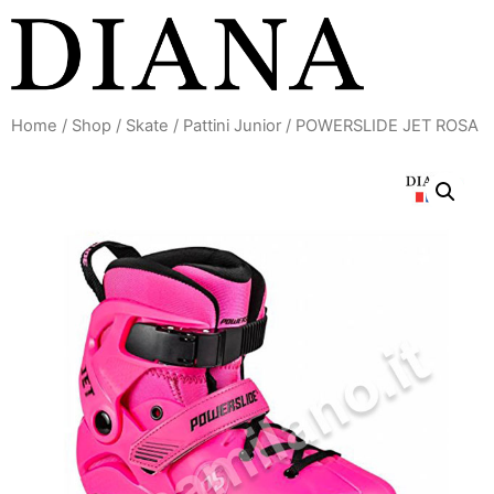
Vai
al
contenuto
Home
/
Shop
/
Skate
/
Pattini Junior
/ POWERSLIDE JET ROSA