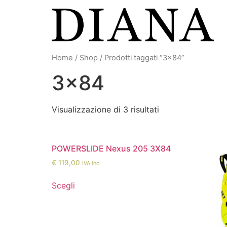
Vai
al
contenuto
Home
/
Shop
/ Prodotti taggati “3x84”
3x84
Visualizzazione di 3 risultati
POWERSLIDE Nexus 205 3X84
€
119,00
IVA inc.
Scegli