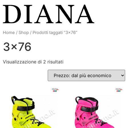
Vai
al
contenuto
Home
/
Shop
/ Prodotti taggati “3x76”
3x76
Visualizzazione di 2 risultati