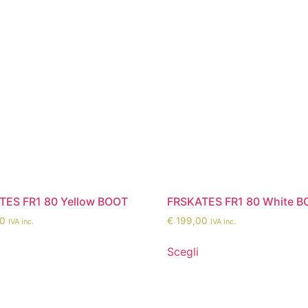
TES FR1 80 Yellow BOOT
FRSKATES FR1 80 White 
0
€
199,00
IVA inc.
IVA inc.
Scegli