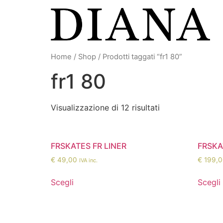
Vai
al
contenuto
Home
/
Shop
/ Prodotti taggati “fr1 80”
fr1 80
Visualizzazione di 12 risultati
FRSKATES FR LINER
FRSKA
€
49,00
€
199,0
IVA inc.
Scegli
Scegli