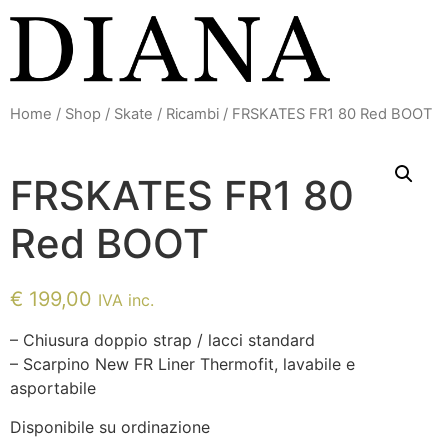
Vai
al
contenuto
Home
/
Shop
/
Skate
/
Ricambi
/ FRSKATES FR1 80 Red BOOT
FRSKATES FR1 80
Red BOOT
€
199,00
IVA inc.
– Chiusura doppio strap / lacci standard
– Scarpino New FR Liner Thermofit, lavabile e
asportabile
Disponibile su ordinazione