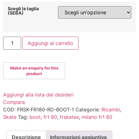
Scegli la taglia
(SEBA)
FRSKATES
Aggiungi al carrello
FR1
80
Red
BOOT
quantità
Aggiungi alla lista dei desideri
Compara
COD:
FRSK-FR180-RD-BOOT-1
Categorie:
Ricambi
,
Skate
Tag:
boot
,
fr1 80
,
frskates
,
milano fr1 80
Descrizione
Informazioni aggiuntive