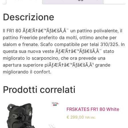
Descrizione
Il FR1 80 ÃƒÆ’Ã†â€™Ãƒâ€šÃ‚Â¨ un pattino polivalente, il
pattino Freeride preferito da molti, ottimo anche per
slalom e frenate. Scafo compatibile per telai 310/325. In
questa sua nuova veste ÃƒÆ’Ã†â€™Ãƒâ€šÃ‚Â¨ stato
migliorato lo scarponcino, che ora prevede una
apertura superiore piÃƒÆ’Ã†â€™Ãƒâ€šÃ‚Â¹ grande
migliorando il confort.
Prodotti correlati
FRSKATES FR1 80 White
€
299,00
IVA inc.