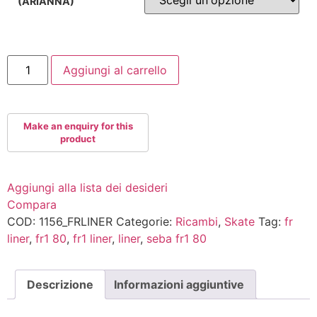
(ARIANNA)
FRSKATES
Aggiungi al carrello
FR
LINER
quantità
Aggiungi alla lista dei desideri
Compara
COD:
1156_FRLINER
Categorie:
Ricambi
,
Skate
Tag:
fr
liner
,
fr1 80
,
fr1 liner
,
liner
,
seba fr1 80
Descrizione
Informazioni aggiuntive