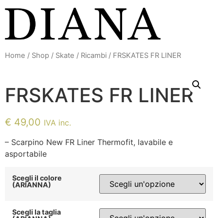
Vai
al
contenuto
Home
/
Shop
/
Skate
/
Ricambi
/ FRSKATES FR LINER
FRSKATES FR LINER
€
49,00
IVA inc.
– Scarpino New FR Liner Thermofit, lavabile e
asportabile
Scegli il colore
(ARIANNA)
Scegli la taglia