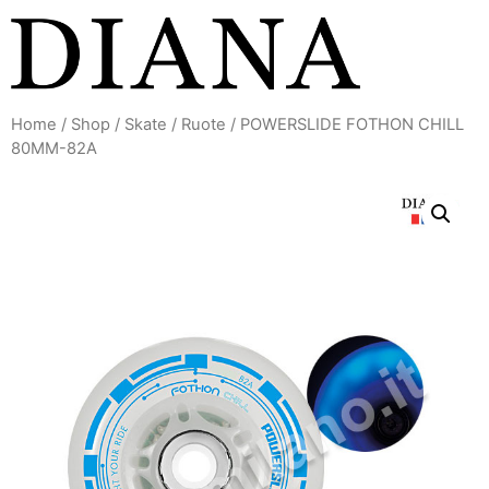
Vai
al
contenuto
Home
/
Shop
/
Skate
/
Ruote
/ POWERSLIDE FOTHON CHILL
80MM-82A