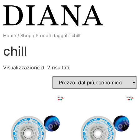
Vai
al
contenuto
Home
/
Shop
/ Prodotti taggati “chill”
chill
Visualizzazione di 2 risultati