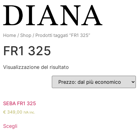
Vai
al
contenuto
Home
/
Shop
/ Prodotti taggati “FR1 325”
FR1 325
Visualizzazione del risultato
SEBA FR1 325
€
349,00
IVA inc.
Scegli