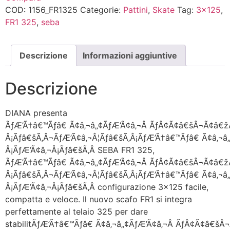
COD:
1156_FR1325
Categorie:
Pattini
,
Skate
Tag:
3x125
,
FR1 325
,
seba
Descrizione
Informazioni aggiuntive
Descrizione
DIANA presenta
ÃƒÆ’Ã†â€™Ãƒâ€ Ã¢â‚¬â„¢ÃƒÆ’Ã¢â‚¬Â ÃƒÂ¢Ã¢â€šÂ¬Ã¢â€ž
Â¡Ãƒâ€šÃ‚Â¬ÃƒÆ’Ã¢â‚¬Â¦Ãƒâ€šÃ‚Â¡ÃƒÆ’Ã†â€™Ãƒâ€ Ã¢â‚¬
Â¡ÃƒÆ’Ã¢â‚¬Å¡Ãƒâ€šÃ‚Â SEBA FR1 325,
ÃƒÆ’Ã†â€™Ãƒâ€ Ã¢â‚¬â„¢ÃƒÆ’Ã¢â‚¬Â ÃƒÂ¢Ã¢â€šÂ¬Ã¢â€ž
Â¡Ãƒâ€šÃ‚Â¬ÃƒÆ’Ã¢â‚¬Â¦Ãƒâ€šÃ‚Â¡ÃƒÆ’Ã†â€™Ãƒâ€ Ã¢â‚¬
Â¡ÃƒÆ’Ã¢â‚¬Å¡Ãƒâ€šÃ‚Â configurazione 3×125 facile,
compatta e veloce. Il nuovo scafo FR1 si integra
perfettamente al telaio 325 per dare
stabilitÃƒÆ’Ã†â€™Ãƒâ€ Ã¢â‚¬â„¢ÃƒÆ’Ã¢â‚¬Â ÃƒÂ¢Ã¢â€