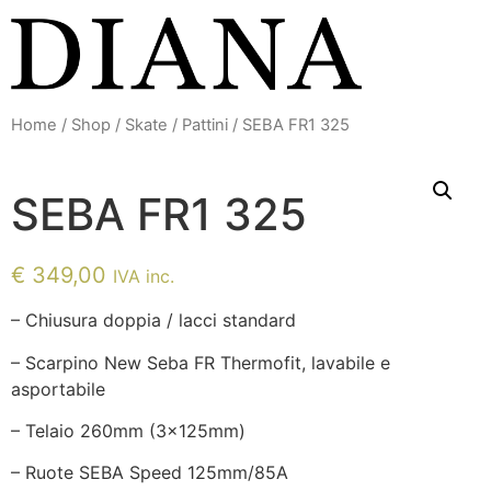
Vai
al
contenuto
Home
/
Shop
/
Skate
/
Pattini
/ SEBA FR1 325
SEBA FR1 325
€
349,00
IVA inc.
– Chiusura doppia / lacci standard
– Scarpino New Seba FR Thermofit, lavabile e
asportabile
– Telaio 260mm (3x125mm)
– Ruote SEBA Speed 125mm/85A