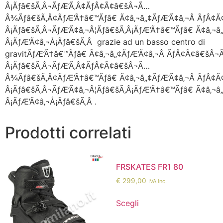
Â¡Ãƒâ€šÃ‚Â¬ÃƒÆ’Ã‚Â¢ÃƒÂ¢Ã¢â€šÂ¬Ã…
Â¾Ãƒâ€šÃ‚Â¢ÃƒÆ’Ã†â€™Ãƒâ€ Ã¢â‚¬â„¢ÃƒÆ’Ã¢â‚¬Â ÃƒÂ¢
Â¡Ãƒâ€šÃ‚Â¬ÃƒÆ’Ã¢â‚¬Â¦Ãƒâ€šÃ‚Â¡ÃƒÆ’Ã†â€™Ãƒâ€ Ã¢â‚¬
Â¡ÃƒÆ’Ã¢â‚¬Å¡Ãƒâ€šÃ‚Â grazie ad un basso centro di
gravitÃƒÆ’Ã†â€™Ãƒâ€ Ã¢â‚¬â„¢ÃƒÆ’Ã¢â‚¬Â ÃƒÂ¢Ã¢â€šÂ
Â¡Ãƒâ€šÃ‚Â¬ÃƒÆ’Ã‚Â¢ÃƒÂ¢Ã¢â€šÂ¬Ã…
Â¾Ãƒâ€šÃ‚Â¢ÃƒÆ’Ã†â€™Ãƒâ€ Ã¢â‚¬â„¢ÃƒÆ’Ã¢â‚¬Â ÃƒÂ¢
Â¡Ãƒâ€šÃ‚Â¬ÃƒÆ’Ã¢â‚¬Â¦Ãƒâ€šÃ‚Â¡ÃƒÆ’Ã†â€™Ãƒâ€ Ã¢â‚¬
Â¡ÃƒÆ’Ã¢â‚¬Å¡Ãƒâ€šÃ‚Â .
Prodotti correlati
FRSKATES FR1 80
€
299,00
IVA inc.
Scegli