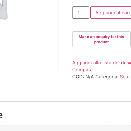
MARIA19
Aggiungi al carr
quantità
Aggiungi alla lista dei desi
Compara
COD:
N/A
Categoria:
Senz
e