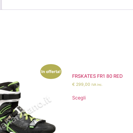
In offerta!
FRSKATES FR1 80 RED
€
299,00
IVA inc.
Scegli