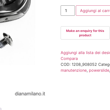
POWERSLIDE
Aggiungi al carr
TIME
BUCKLE
quantità
Aggiungi alla lista dei desi
Compara
COD:
1208_908052
Categ
manutenzione
,
powerslide