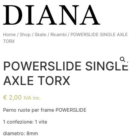
Vai
al
contenuto
Home
/
Shop
/
Skate
/
Ricambi
/ POWERSLIDE SINGLE AXLE
TORX
POWERSLIDE SINGLE
AXLE TORX
€
2,00
IVA inc.
Perno ruote per frame POWERSLIDE
1 confezione: 1 vite
diametro: 8mm