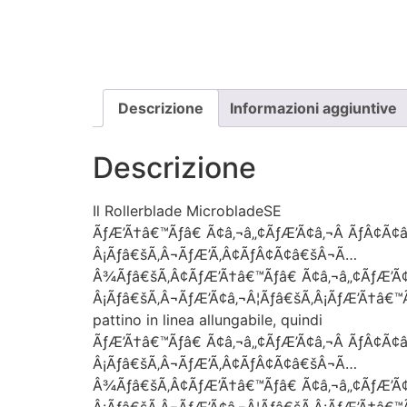
Descrizione
Informazioni aggiuntive
Descrizione
Il Rollerblade MicrobladeSE
ÃƒÆ’Ã†â€™Ãƒâ€ Ã¢â‚¬â„¢ÃƒÆ’Ã¢â‚¬Â ÃƒÂ¢Ã¢
Â¡Ãƒâ€šÃ‚Â¬ÃƒÆ’Ã‚Â¢ÃƒÂ¢Ã¢â€šÂ¬Ã…
Â¾Ãƒâ€šÃ‚Â¢ÃƒÆ’Ã†â€™Ãƒâ€ Ã¢â‚¬â„¢ÃƒÆ’Ã
Â¡Ãƒâ€šÃ‚Â¬ÃƒÆ’Ã¢â‚¬Â¦Ãƒâ€šÃ‚Â¡ÃƒÆ’Ã†â€™
pattino in linea allungabile, quindi
ÃƒÆ’Ã†â€™Ãƒâ€ Ã¢â‚¬â„¢ÃƒÆ’Ã¢â‚¬Â ÃƒÂ¢Ã¢
Â¡Ãƒâ€šÃ‚Â¬ÃƒÆ’Ã‚Â¢ÃƒÂ¢Ã¢â€šÂ¬Ã…
Â¾Ãƒâ€šÃ‚Â¢ÃƒÆ’Ã†â€™Ãƒâ€ Ã¢â‚¬â„¢ÃƒÆ’Ã
Â¡Ãƒâ€šÃ‚Â¬ÃƒÆ’Ã¢â‚¬Â¦Ãƒâ€šÃ‚Â¡ÃƒÆ’Ã†â€™