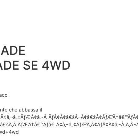
LADE
ADE SE 4WD
acci
ente che abbassa il
€ Ã¢â‚¬â„¢ÃƒÆ’Ã¢â‚¬Â ÃƒÂ¢Ã¢â€šÂ¬Ã¢â€žÂ¢ÃƒÆ’Ã†â€™ÃƒÂ¢
ƒâ€šÃ‚Â¡ÃƒÆ’Ã†â€™Ãƒâ€ Ã¢â‚¬â„¢ÃƒÆ’Ã‚Â¢ÃƒÂ¢Ã¢â‚¬Å¡Ã‚Â
3wd+4wd