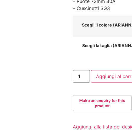
– Ruote 72mm 80A
– Cuscinetti SG3
Scegli il colore (ARIAN
Scegli la taglia (ARIAN
ROLLERBLADE
Aggiungi al carr
MICROBLADE
SE
4WD
quantità
Aggiungi alla lista dei desi