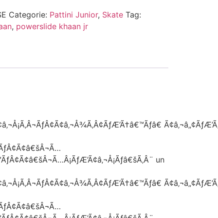
SE
Categorie:
Pattini Junior
,
Skate
Tag:
aan
,
powerslide khaan jr
â‚¬Å¡Ã‚Â¬ÃƒÂ¢Ã¢â‚¬Å¾Ã‚Â¢ÃƒÆ’Ã†â€™Ãƒâ€ Ã¢â‚¬â„¢ÃƒÆ’Ã
¢ÃƒÂ¢Ã¢â€šÂ¬Ã…
€™ÃƒÂ¢Ã¢â€šÂ¬Ã…Â¡ÃƒÆ’Ã¢â‚¬Å¡Ãƒâ€šÃ‚Â¨ un
â‚¬Å¡Ã‚Â¬ÃƒÂ¢Ã¢â‚¬Å¾Ã‚Â¢ÃƒÆ’Ã†â€™Ãƒâ€ Ã¢â‚¬â„¢ÃƒÆ’Ã
¢ÃƒÂ¢Ã¢â€šÂ¬Ã…
€™ÃƒÂ¢Ã¢â€šÂ¬Ã…Â¡ÃƒÆ’Ã¢â‚¬Å¡Ãƒâ€šÃ‚Â¨