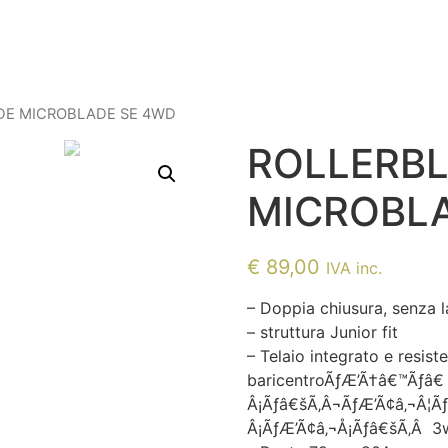
DE MICROBLADE SE 4WD
ROLLERB
MICROBL
€
89,00
IVA inc.
– Doppia chiusura, senza l
– struttura Junior fit
– Telaio integrato e resist
baricentroÃƒÆ’Ã†â€™Ãƒâ
Â¡Ãƒâ€šÃ‚Â¬ÃƒÆ’Ã¢â‚¬Â¦Ã
Â¡ÃƒÆ’Ã¢â‚¬Å¡Ãƒâ€šÃ‚Â 