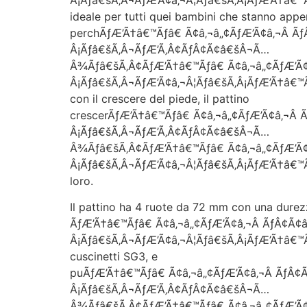
ideale per tutti quei bambini che stanno appen
perchÃƒÆ’Ã†â€™Ãƒâ€ Ã¢â‚¬â„¢ÃƒÆ’Ã¢â‚¬Â Ã
Â¡Ãƒâ€šÃ‚Â¬ÃƒÆ’Ã‚Â¢ÃƒÂ¢Ã¢â€šÂ¬Ã…
Â¾Ãƒâ€šÃ‚Â¢ÃƒÆ’Ã†â€™Ãƒâ€ Ã¢â‚¬â„¢ÃƒÆ’Ã
Â¡Ãƒâ€šÃ‚Â¬ÃƒÆ’Ã¢â‚¬Â¦Ãƒâ€šÃ‚Â¡ÃƒÆ’Ã†â€™
con il crescere del piede, il pattino
crescerÃƒÆ’Ã†â€™Ãƒâ€ Ã¢â‚¬â„¢ÃƒÆ’Ã¢â‚¬Â
Â¡Ãƒâ€šÃ‚Â¬ÃƒÆ’Ã‚Â¢ÃƒÂ¢Ã¢â€šÂ¬Ã…
Â¾Ãƒâ€šÃ‚Â¢ÃƒÆ’Ã†â€™Ãƒâ€ Ã¢â‚¬â„¢ÃƒÆ’Ã
Â¡Ãƒâ€šÃ‚Â¬ÃƒÆ’Ã¢â‚¬Â¦Ãƒâ€šÃ‚Â¡ÃƒÆ’Ã†â€™
loro.
Il pattino ha 4 ruote da 72 mm con una dure
ÃƒÆ’Ã†â€™Ãƒâ€ Ã¢â‚¬â„¢ÃƒÆ’Ã¢â‚¬Â ÃƒÂ¢Ã¢
Â¡Ãƒâ€šÃ‚Â¬ÃƒÆ’Ã¢â‚¬Â¦Ãƒâ€šÃ‚Â¡ÃƒÆ’Ã†â€™
cuscinetti SG3, e
puÃƒÆ’Ã†â€™Ãƒâ€ Ã¢â‚¬â„¢ÃƒÆ’Ã¢â‚¬Â ÃƒÂ¢
Â¡Ãƒâ€šÃ‚Â¬ÃƒÆ’Ã‚Â¢ÃƒÂ¢Ã¢â€šÂ¬Ã…
Â¾Ãƒâ€šÃ‚Â¢ÃƒÆ’Ã†â€™Ãƒâ€ Ã¢â‚¬â„¢ÃƒÆ’Ã