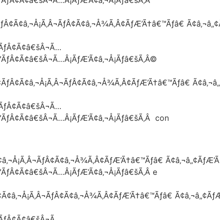
ƒÂ¢Ã¢â‚¬Å¡Ã‚Â¬ÃƒÂ¢Ã¢â‚¬Å¾Ã‚Â¢ÃƒÆ’Ã†â€™Ãƒâ€ Ã¢â‚¬â„¢
¢ÃƒÂ¢Ã¢â€šÂ¬Ã…
â€™ÃƒÂ¢Ã¢â€šÂ¬Ã…Â¡ÃƒÆ’Ã¢â‚¬Å¡Ãƒâ€šÃ‚Â©
¢ÃƒÂ¢Ã¢â‚¬Å¡Ã‚Â¬ÃƒÂ¢Ã¢â‚¬Å¾Ã‚Â¢ÃƒÆ’Ã†â€™Ãƒâ€ Ã¢â‚¬â
¢ÃƒÂ¢Ã¢â€šÂ¬Ã…
€™ÃƒÂ¢Ã¢â€šÂ¬Ã…Â¡ÃƒÆ’Ã¢â‚¬Å¡Ãƒâ€šÃ‚Â con
‚¬Å¡Ã‚Â¬ÃƒÂ¢Ã¢â‚¬Å¾Ã‚Â¢ÃƒÆ’Ã†â€™Ãƒâ€ Ã¢â‚¬â„¢ÃƒÆ’Ã¢
€™ÃƒÂ¢Ã¢â€šÂ¬Ã…Â¡ÃƒÆ’Ã¢â‚¬Å¡Ãƒâ€šÃ‚Â e
Ã¢â‚¬Å¡Ã‚Â¬ÃƒÂ¢Ã¢â‚¬Å¾Ã‚Â¢ÃƒÆ’Ã†â€™Ãƒâ€ Ã¢â‚¬â„¢ÃƒÆ
¢ÃƒÂ¢Ã¢â€šÂ¬Ã…