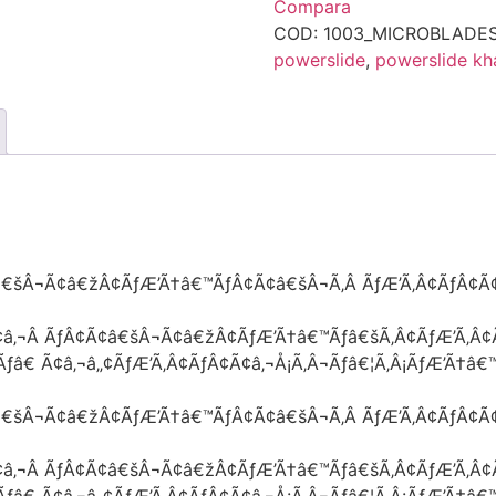
Compara
COD:
1003_MICROBLADE
powerslide
,
powerslide kh
â€šÂ¬Ã¢â€žÂ¢ÃƒÆ’Ã†â€™ÃƒÂ¢Ã¢â€šÂ¬Ã‚Â ÃƒÆ’Ã‚Â¢ÃƒÂ¢Ã¢
¢â‚¬Â ÃƒÂ¢Ã¢â€šÂ¬Ã¢â€žÂ¢ÃƒÆ’Ã†â€™Ãƒâ€šÃ‚Â¢ÃƒÆ’Ã‚Â
Ãƒâ€ Ã¢â‚¬â„¢ÃƒÆ’Ã‚Â¢ÃƒÂ¢Ã¢â‚¬Å¡Ã‚Â¬Ãƒâ€¦Ã‚Â¡ÃƒÆ’Ã†â
â€šÂ¬Ã¢â€žÂ¢ÃƒÆ’Ã†â€™ÃƒÂ¢Ã¢â€šÂ¬Ã‚Â ÃƒÆ’Ã‚Â¢ÃƒÂ¢Ã¢
¢â‚¬Â ÃƒÂ¢Ã¢â€šÂ¬Ã¢â€žÂ¢ÃƒÆ’Ã†â€™Ãƒâ€šÃ‚Â¢ÃƒÆ’Ã‚Â
Ãƒâ€ Ã¢â‚¬â„¢ÃƒÆ’Ã‚Â¢ÃƒÂ¢Ã¢â‚¬Å¡Ã‚Â¬Ãƒâ€¦Ã‚Â¡ÃƒÆ’Ã†â