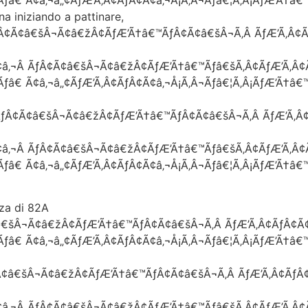
a iniziando a pattinare,
ƒÂ¢Ã¢â€šÂ¬Ã¢â€žÂ¢ÃƒÆ’Ã†â€™ÃƒÂ¢Ã¢â€šÂ¬Ã‚Â ÃƒÆ’Ã‚Â¢Ã
¢â‚¬Â ÃƒÂ¢Ã¢â€šÂ¬Ã¢â€žÂ¢ÃƒÆ’Ã†â€™Ãƒâ€šÃ‚Â¢ÃƒÆ’Ã‚Â
Ãƒâ€ Ã¢â‚¬â„¢ÃƒÆ’Ã‚Â¢ÃƒÂ¢Ã¢â‚¬Å¡Ã‚Â¬Ãƒâ€¦Ã‚Â¡ÃƒÆ’Ã†
 ÃƒÂ¢Ã¢â€šÂ¬Ã¢â€žÂ¢ÃƒÆ’Ã†â€™ÃƒÂ¢Ã¢â€šÂ¬Ã‚Â ÃƒÆ’Ã‚Â
¢â‚¬Â ÃƒÂ¢Ã¢â€šÂ¬Ã¢â€žÂ¢ÃƒÆ’Ã†â€™Ãƒâ€šÃ‚Â¢ÃƒÆ’Ã‚Â
Ãƒâ€ Ã¢â‚¬â„¢ÃƒÆ’Ã‚Â¢ÃƒÂ¢Ã¢â‚¬Å¡Ã‚Â¬Ãƒâ€¦Ã‚Â¡ÃƒÆ’Ã†â
zza di 82A
â€šÂ¬Ã¢â€žÂ¢ÃƒÆ’Ã†â€™ÃƒÂ¢Ã¢â€šÂ¬Ã‚Â ÃƒÆ’Ã‚Â¢ÃƒÂ¢Ã¢â
Ãƒâ€ Ã¢â‚¬â„¢ÃƒÆ’Ã‚Â¢ÃƒÂ¢Ã¢â‚¬Å¡Ã‚Â¬Ãƒâ€¦Ã‚Â¡ÃƒÆ’Ã†â
Ã¢â€šÂ¬Ã¢â€žÂ¢ÃƒÆ’Ã†â€™ÃƒÂ¢Ã¢â€šÂ¬Ã‚Â ÃƒÆ’Ã‚Â¢ÃƒÂ¢
¢â‚¬Â ÃƒÂ¢Ã¢â€šÂ¬Ã¢â€žÂ¢ÃƒÆ’Ã†â€™Ãƒâ€šÃ‚Â¢ÃƒÆ’Ã‚Â