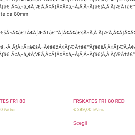
Ãƒâ€ Ã¢â‚¬â„¢ÃƒÆ’Ã‚Â¢ÃƒÂ¢Ã¢â‚¬Å¡Ã‚Â¬Ãƒâ€¦Ã‚Â¡ÃƒÆ’Ã†â
uote da 80mm
â€šÂ¬Ã¢â€žÂ¢ÃƒÆ’Ã†â€™ÃƒÂ¢Ã¢â€šÂ¬Ã‚Â ÃƒÆ’Ã‚Â¢ÃƒÂ¢Ã¢
¢â‚¬Â ÃƒÂ¢Ã¢â€šÂ¬Ã¢â€žÂ¢ÃƒÆ’Ã†â€™Ãƒâ€šÃ‚Â¢ÃƒÆ’Ã‚Â
Ãƒâ€ Ã¢â‚¬â„¢ÃƒÆ’Ã‚Â¢ÃƒÂ¢Ã¢â‚¬Å¡Ã‚Â¬Ãƒâ€¦Ã‚Â¡ÃƒÆ’Ã†â
TES FR1 80
FRSKATES FR1 80 RED
00
€
299,00
IVA inc.
IVA inc.
Scegli