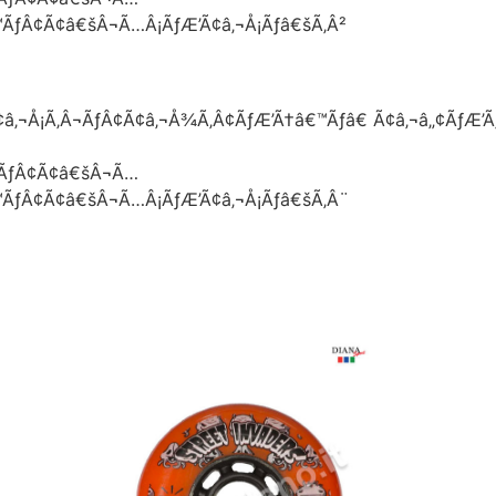
€™ÃƒÂ¢Ã¢â€šÂ¬Ã…Â¡ÃƒÆ’Ã¢â‚¬Å¡Ãƒâ€šÃ‚Â²
â‚¬Å¡Ã‚Â¬ÃƒÂ¢Ã¢â‚¬Å¾Ã‚Â¢ÃƒÆ’Ã†â€™Ãƒâ€ Ã¢â‚¬â„¢ÃƒÆ’Ã
¢ÃƒÂ¢Ã¢â€šÂ¬Ã…
€™ÃƒÂ¢Ã¢â€šÂ¬Ã…Â¡ÃƒÆ’Ã¢â‚¬Å¡Ãƒâ€šÃ‚Â¨