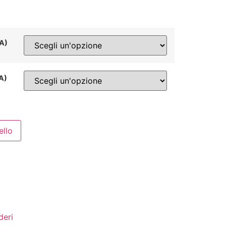
NA)
NA)
ello
deri