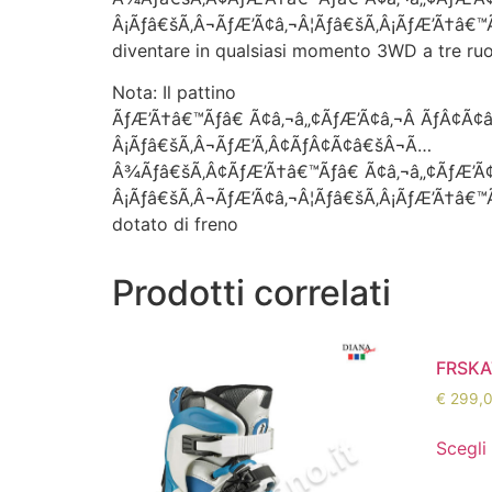
Â¡Ãƒâ€šÃ‚Â¬ÃƒÆ’Ã¢â‚¬Â¦Ãƒâ€šÃ‚Â¡ÃƒÆ’Ã†â€™
diventare in qualsiasi momento 3WD a tre r
Nota: Il pattino
ÃƒÆ’Ã†â€™Ãƒâ€ Ã¢â‚¬â„¢ÃƒÆ’Ã¢â‚¬Â ÃƒÂ¢Ã¢
Â¡Ãƒâ€šÃ‚Â¬ÃƒÆ’Ã‚Â¢ÃƒÂ¢Ã¢â€šÂ¬Ã…
Â¾Ãƒâ€šÃ‚Â¢ÃƒÆ’Ã†â€™Ãƒâ€ Ã¢â‚¬â„¢ÃƒÆ’Ã
Â¡Ãƒâ€šÃ‚Â¬ÃƒÆ’Ã¢â‚¬Â¦Ãƒâ€šÃ‚Â¡ÃƒÆ’Ã†â€™
dotato di freno
Prodotti correlati
FRSKA
€
299,
Scegli