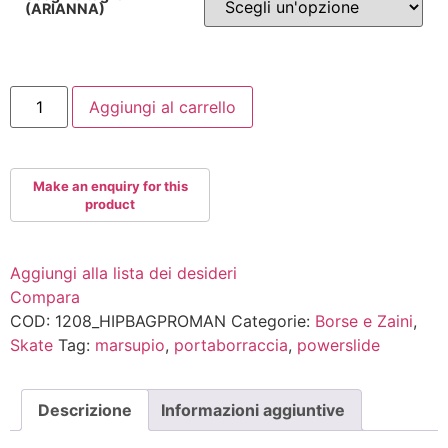
(ARIANNA)
Powerslide
Aggiungi al carrello
Hip
Bag
Marsupio
quantità
Aggiungi alla lista dei desideri
Compara
COD:
1208_HIPBAGPROMAN
Categorie:
Borse e Zaini
,
Skate
Tag:
marsupio
,
portaborraccia
,
powerslide
Descrizione
Informazioni aggiuntive