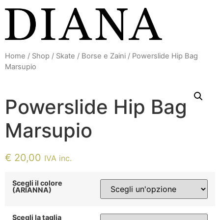
Vai
al
contenuto
Home
/
Shop
/
Skate
/
Borse e Zaini
/ Powerslide Hip Bag
Marsupio
Powerslide Hip Bag
Marsupio
€
20,00
IVA inc.
Scegli il colore
(ARIANNA)
Scegli la taglia