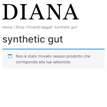
Vai
al
contenuto
Home
/
Shop
/ Prodotti taggati “synthetic gut”
synthetic gut
Non è stato trovato nessun prodotto che
corrisponde alla tua selezione.