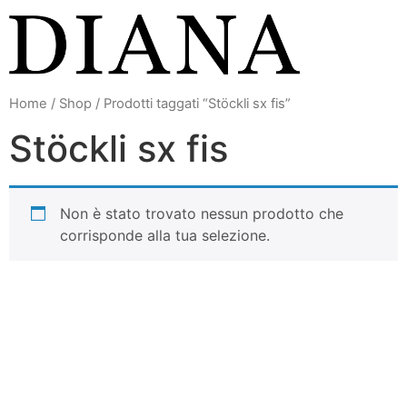
Vai
al
contenuto
Home
/
Shop
/ Prodotti taggati “Stöckli sx fis”
Stöckli sx fis
Non è stato trovato nessun prodotto che
corrisponde alla tua selezione.