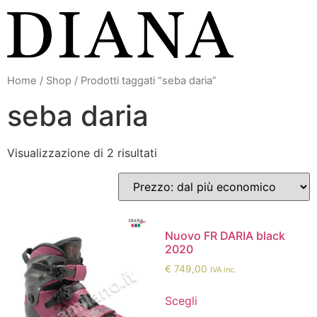
Vai
al
contenuto
Home
/
Shop
/ Prodotti taggati “seba daria”
seba daria
Visualizzazione di 2 risultati
Nuovo FR DARIA black
2020
€
749,00
IVA inc.
Scegli