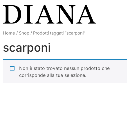
Vai
al
contenuto
Home
/
Shop
/ Prodotti taggati “scarponi”
scarponi
Non è stato trovato nessun prodotto che
corrisponde alla tua selezione.