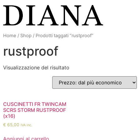
Vai
al
contenuto
Home
/
Shop
/ Prodotti taggati “rustproof”
rustproof
Visualizzazione del risultato
CUSCINETTI FR TWINCAM
SCRS STORM RUSTPROOF
(x16)
€
65,00
IVA inc.
Aggiungi al carrello