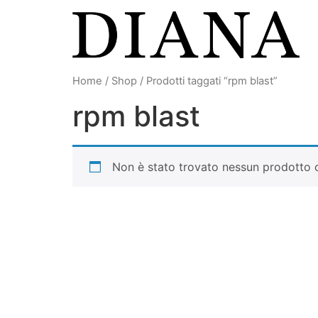
Vai
al
contenuto
Home
/
Shop
/ Prodotti taggati “rpm blast”
rpm blast
Non è stato trovato nessun prodotto c