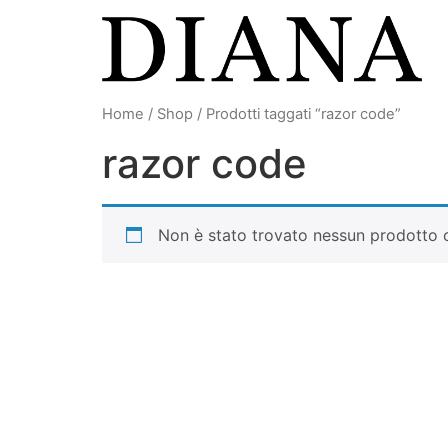
Vai
al
contenuto
Home
/
Shop
/ Prodotti taggati “razor code”
razor code
Non è stato trovato nessun prodotto c