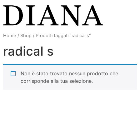
Vai
al
contenuto
Home
/
Shop
/ Prodotti taggati “radical s”
radical s
Non è stato trovato nessun prodotto che
corrisponde alla tua selezione.