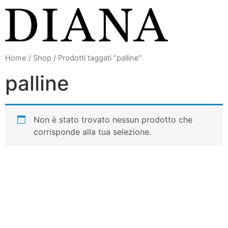
Vai
al
contenuto
Home
/
Shop
/ Prodotti taggati “palline”
palline
Non è stato trovato nessun prodotto che
corrisponde alla tua selezione.