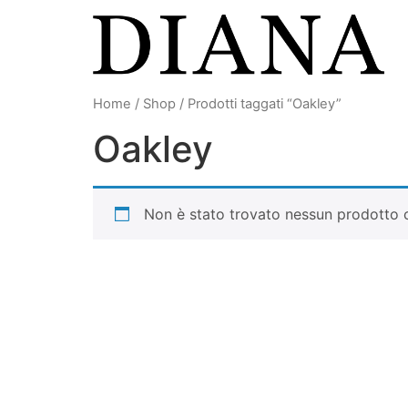
Vai
al
contenuto
Home
/
Shop
/ Prodotti taggati “Oakley”
Oakley
Non è stato trovato nessun prodotto c