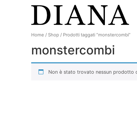
Vai
al
contenuto
Home
/
Shop
/ Prodotti taggati “monstercombi”
monstercombi
Non è stato trovato nessun prodotto c