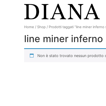
Vai
al
contenuto
Home
/
Shop
/ Prodotti taggati “line miner infern
line miner infern
Non è stato trovato nessun prodotto c