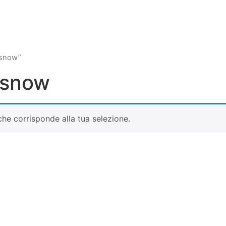
o snow”
o snow
he corrisponde alla tua selezione.