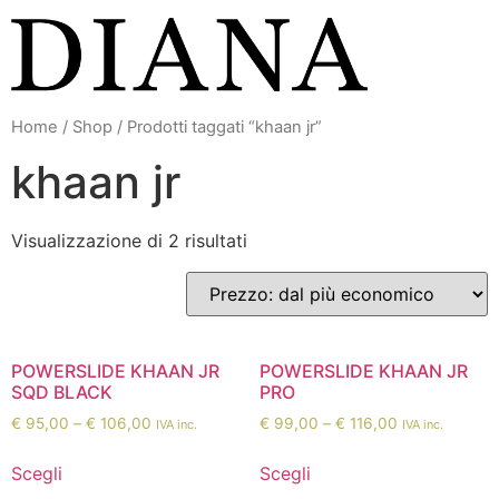
Vai
al
contenuto
Home
/
Shop
/ Prodotti taggati “khaan jr”
khaan jr
Visualizzazione di 2 risultati
POWERSLIDE KHAAN JR
POWERSLIDE KHAAN JR
SQD BLACK
PRO
€
95,00
–
€
106,00
€
99,00
–
€
116,00
IVA inc.
IVA inc.
Scegli
Scegli