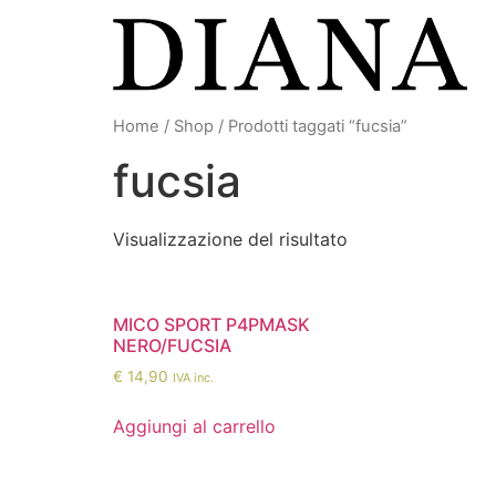
Vai
al
contenuto
Home
/
Shop
/ Prodotti taggati “fucsia”
fucsia
Visualizzazione del risultato
MICO SPORT P4PMASK
NERO/FUCSIA
€
14,90
IVA inc.
Aggiungi al carrello