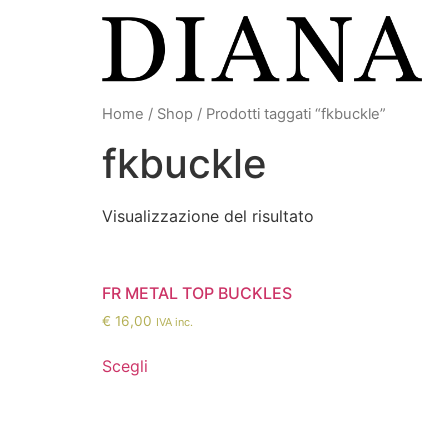
Vai
al
contenuto
Home
/
Shop
/ Prodotti taggati “fkbuckle”
fkbuckle
Visualizzazione del risultato
FR METAL TOP BUCKLES
€
16,00
IVA inc.
Scegli