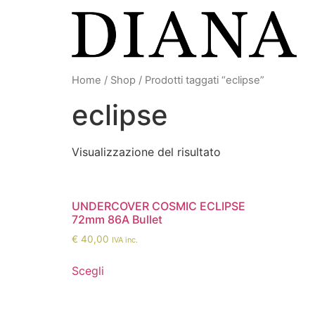
Vai
al
contenuto
Home
/
Shop
/ Prodotti taggati “eclipse”
eclipse
Visualizzazione del risultato
UNDERCOVER COSMIC ECLIPSE
72mm 86A Bullet
€
40,00
IVA inc.
Scegli