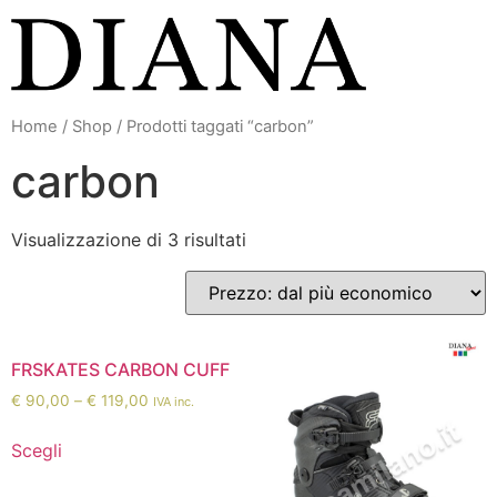
Vai
al
contenuto
Home
/
Shop
/ Prodotti taggati “carbon”
carbon
Visualizzazione di 3 risultati
FRSKATES CARBON CUFF
€
90,00
–
€
119,00
IVA inc.
Scegli