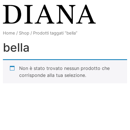
Vai
al
contenuto
Home
/
Shop
/ Prodotti taggati “bella”
bella
Non è stato trovato nessun prodotto che
corrisponde alla tua selezione.