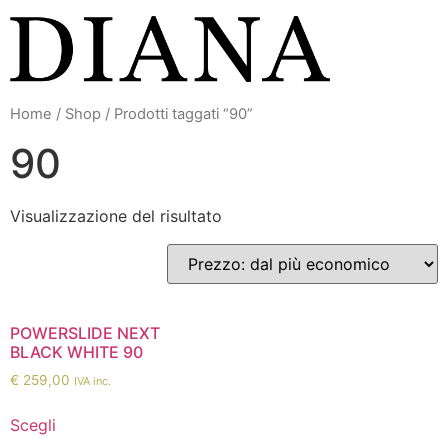
Vai
al
contenuto
Home
/
Shop
/ Prodotti taggati “90”
90
Visualizzazione del risultato
POWERSLIDE NEXT
BLACK WHITE 90
€
259,00
IVA inc.
Scegli