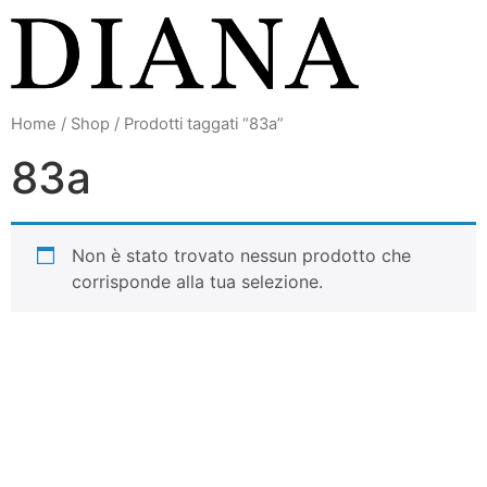
Vai
al
contenuto
Home
/
Shop
/ Prodotti taggati “83a”
83a
Non è stato trovato nessun prodotto che
corrisponde alla tua selezione.