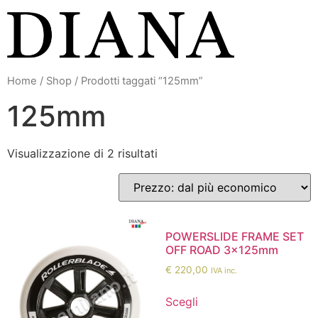
Vai
al
contenuto
Home
/
Shop
/ Prodotti taggati “125mm”
125mm
Visualizzazione di 2 risultati
POWERSLIDE FRAME SET
OFF ROAD 3x125mm
€
220,00
IVA inc.
Scegli