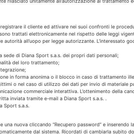
nte rilasciato unitamente all’autorizzazione al trattamento e
i registrare il cliente ed attivare nei suoi confronti le proc
 sono trattati elettronicamente nel rispetto delle leggi vigen
re autorità all’uopo per legge autorizzante. L’interessato gode 
 sede di Diana Sport s.a.s. dei propri dati personali;
inalità del loro trattamento;
integrazione;
ione in forma anonima o il blocco in caso di trattamento ille
ittimi o nel caso di utilizzo dei dati per invio di materiale 
nicazione commerciale interattiva. L’ottenimento della canc
tta inviata tramite e-mail a Diana Sport s.a.s. .
a Sport s.a.s.
e una nuova cliccando “Recupero password” e inserendo la t
maticamente dal sistema. Ricordati di cambiarla subito do