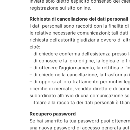
inviate solo dietro esplicito consenso del clie
registrazione sul sito online.
Richiesta di cancellazione dei dati personali
I dati personali sono raccolti con la finalità d
le relative necessarie comunicazioni; tali dati
richiesta dell’autorità giudiziaria ovvero di alt
cioè:
– di chiedere conferma dell’esistenza presso la
– di conoscere la loro origine, la logica e le f
– di ottenere l’aggiornamento, la rettifica e l’
– di chiederne la cancellazione, la trasformaz
– di opporsi al loro trattamento per motivi leg
ricerche di mercato, vendita diretta e di comu
subordinato all’invio di una comunicazione scri
Titolare alla raccolta dei dati personali è Dian
Recupero password
Se hai smarrito la tua password puoi ottenern
una nuova password di accesso generata auto