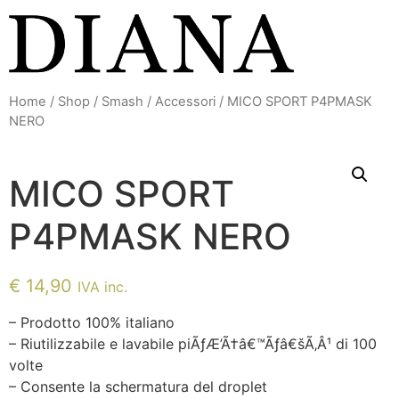
Vai
al
contenuto
Home
/
Shop
/
Smash
/
Accessori
/ MICO SPORT P4PMASK
NERO
MICO SPORT
P4PMASK NERO
€
14,90
IVA inc.
– Prodotto 100% italiano
– Riutilizzabile e lavabile piÃƒÆ’Ã†â€™Ãƒâ€šÃ‚Â¹ di 100
volte
– Consente la schermatura del droplet