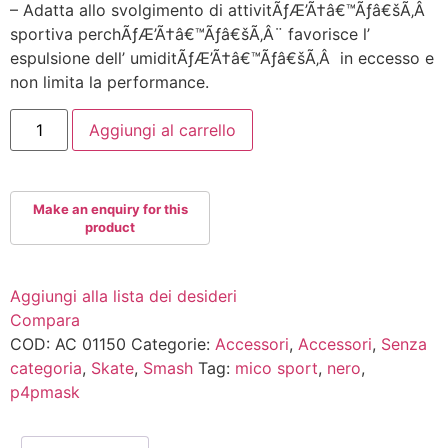
– Adatta allo svolgimento di attivitÃƒÆ’Ã†â€™Ãƒâ€šÃ‚Â
sportiva perchÃƒÆ’Ã†â€™Ãƒâ€šÃ‚Â¨ favorisce l’
espulsione dell’ umiditÃƒÆ’Ã†â€™Ãƒâ€šÃ‚Â in eccesso e
non limita la performance.
MICO
Aggiungi al carrello
SPORT
P4PMASK
NERO
quantità
Aggiungi alla lista dei desideri
Compara
COD:
AC 01150
Categorie:
Accessori
,
Accessori
,
Senza
categoria
,
Skate
,
Smash
Tag:
mico sport
,
nero
,
p4pmask