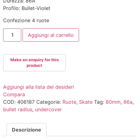
Durezza: 86A
Profilo: Bullet-Violet
Confezione 4 ruote
UNDERCOVER
Aggiungi al carrello
TEAM
80mm
86A
Bullet-
Violet
quantità
Aggiungi alla lista dei desideri
Compara
COD:
406187
Categorie:
Ruote
,
Skate
Tag:
80mm
,
86a
,
bullet radius
,
undercover
Descrizione