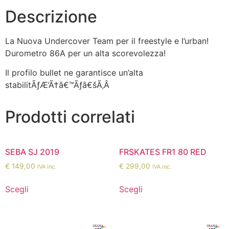
Descrizione
La Nuova Undercover Team per il freestyle e l’urban!
Durometro 86A per un alta scorevolezza!
Il profilo bullet ne garantisce un’alta
stabilitÃƒÆ’Ã†â€™Ãƒâ€šÃ‚Â
Prodotti correlati
SEBA SJ 2019
FRSKATES FR1 80 RED
€
149,00
€
299,00
IVA inc.
IVA inc.
Scegli
Scegli