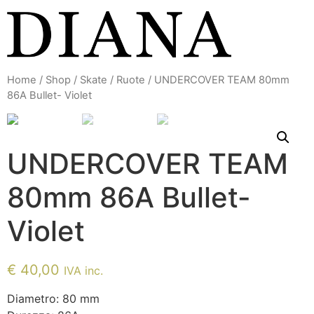
Vai
al
contenuto
Home
/
Shop
/
Skate
/
Ruote
/ UNDERCOVER TEAM 80mm
86A Bullet- Violet
UNDERCOVER TEAM
80mm 86A Bullet-
Violet
€
40,00
IVA inc.
Diametro: 80 mm