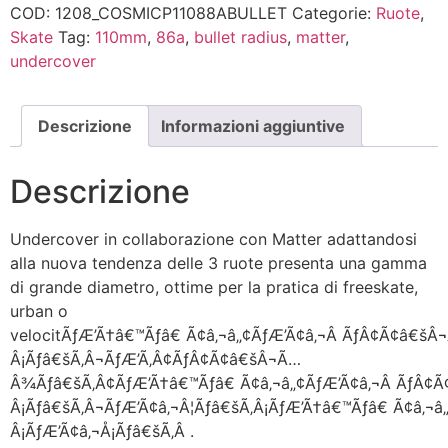
COD:
1208_COSMICP11088ABULLET
Categorie:
Ruote
,
Skate
Tag:
110mm
,
86a
,
bullet radius
,
matter
,
undercover
Descrizione
Informazioni aggiuntive
Descrizione
Undercover in collaborazione con Matter adattandosi
alla nuova tendenza delle 3 ruote presenta una gamma
di grande diametro, ottime per la pratica di freeskate,
urban o
velocitÃƒÆ’Ã†â€™Ãƒâ€ Ã¢â‚¬â„¢ÃƒÆ’Ã¢â‚¬Â ÃƒÂ¢Ã¢â€š
Â¡Ãƒâ€šÃ‚Â¬ÃƒÆ’Ã‚Â¢ÃƒÂ¢Ã¢â€šÂ¬Ã…
Â¾Ãƒâ€šÃ‚Â¢ÃƒÆ’Ã†â€™Ãƒâ€ Ã¢â‚¬â„¢ÃƒÆ’Ã¢â‚¬Â ÃƒÂ¢
Â¡Ãƒâ€šÃ‚Â¬ÃƒÆ’Ã¢â‚¬Â¦Ãƒâ€šÃ‚Â¡ÃƒÆ’Ã†â€™Ãƒâ€ Ã¢â‚¬
Â¡ÃƒÆ’Ã¢â‚¬Å¡Ãƒâ€šÃ‚Â .