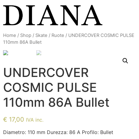
Vai
al
contenuto
Home
/
Shop
/
Skate
/
Ruote
/ UNDERCOVER COSMIC PULSE
110mm 86A Bullet
UNDERCOVER
COSMIC PULSE
110mm 86A Bullet
€
17,00
IVA inc.
Diametro: 110 mm Durezza: 86 A Profilo: Bullet