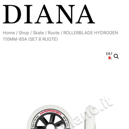
Vai
al
contenuto
Home
/
Shop
/
Skate
/
Ruote
/ ROLLERBLADE HYDROGEN
110MM-85A (SET 8 RUOTE)