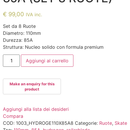
€
99,00
IVA inc.
Set da 8 Ruote
Diametro: 110mm
Durezza: 85A
Struttura: Nucleo solido con formula premium
ROLLERBLADE
Aggiungi al carrello
HYDROGEN
110MM-
85A
(SET
8
RUOTE)
quantità
Aggiungi alla lista dei desideri
Compara
COD:
1003_HYDROGE110X85A8
Categorie:
Ruote
,
Skate
Tag:
110mm
,
85A
,
hydrogen
,
rollerblade