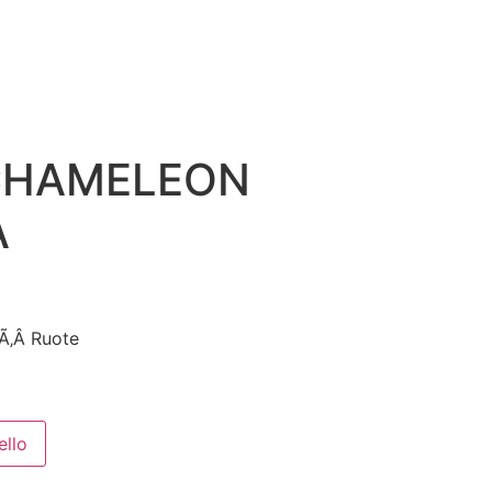
CHAMELEON
A
Ã‚Â Ruote
ello