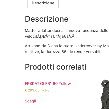
Descrizione
Descrizione
Matter adattandosi alla nuova tendenza delle 
velocitÃƒÆ’Ã†â€™Ãƒâ€šÃ‚Â .
Arrivano da Diana le ruote Undercover by M
reattive, la durezza 86a le rende versatili.
Prodotti correlati
FRSKATES FR1 80 Yellow
€
299,00
IVA inc.
Scegli