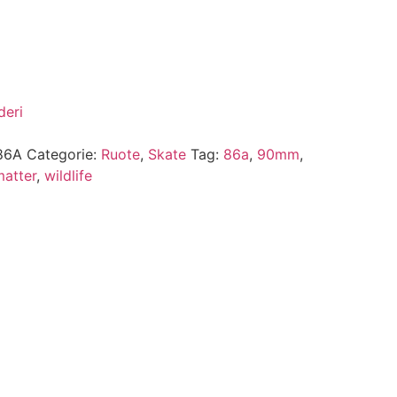
deri
86A
Categorie:
Ruote
,
Skate
Tag:
86a
,
90mm
,
atter
,
wildlife