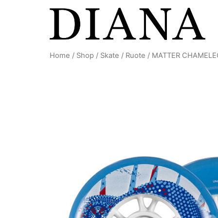
Vai
al
contenuto
Home
/
Shop
/
Skate
/
Ruote
/ MATTER CHAMELE