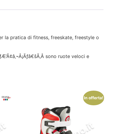
a pratica di fitness, freeskate, freestyle o
Æ’Ã¢â‚¬Å¡Ãƒâ€šÃ‚Â sono ruote veloci e
In offerta!