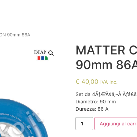
ON 90mm 86A
MATTER 
90mm 86
€
40,00
IVA inc.
Set da 4ÃƒÆ’Ã¢â‚¬Å¡Ãƒâ€š
Diametro: 90 mm
Durezza: 86 A
MATTER
Aggiungi al carr
CHAMELEON
90mm
86A