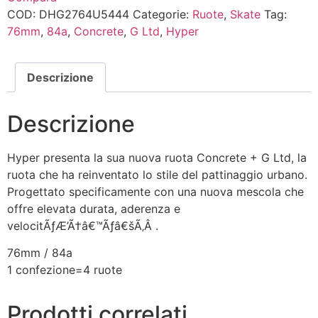
COD:
DHG2764U5444
Categorie:
Ruote
,
Skate
Tag:
76mm
,
84a
,
Concrete
,
G Ltd
,
Hyper
Descrizione
Descrizione
Hyper presenta la sua nuova ruota Concrete + G Ltd, la
ruota che ha reinventato lo stile del pattinaggio urbano.
Progettato specificamente con una nuova mescola che
offre elevata durata, aderenza e
velocitÃƒÆ’Ã†â€™Ãƒâ€šÃ‚Â .
76mm / 84a
1 confezione=4 ruote
Prodotti correlati