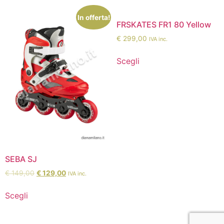
In offerta!
FRSKATES FR1 80 Yellow
€
299,00
IVA inc.
Scegli
SEBA SJ
€
149,00
€
129,00
IVA inc.
Scegli