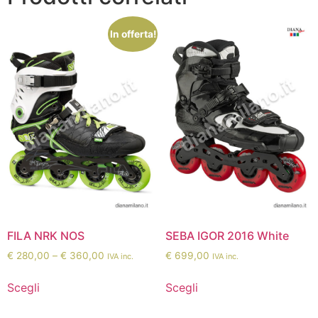
In offerta!
FILA NRK NOS
SEBA IGOR 2016 White
€
280,00
–
€
360,00
€
699,00
IVA inc.
IVA inc.
Scegli
Scegli