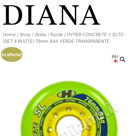
Vai
al
contenuto
Home
/
Shop
/
Skate
/
Ruote
/ HYPER CONCRETE + GLTD
(SET 4 RUOTE) 76mm 84A VERDE TRANSPARENTE
In offerta!