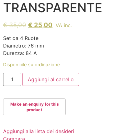
TRANSPARENTE
€
35,00
€
25,00
IVA inc.
Set da 4 Ruote
Diametro: 76 mm
Durezza: 84 A
Disponibile su ordinazione
HYPER
Aggiungi al carrello
CONCRETE
+
GLTD
(SET
4
RUOTE)
76mm
84A
VERDE
TRANSPARENTE
quantità
Aggiungi alla lista dei desideri
Compara