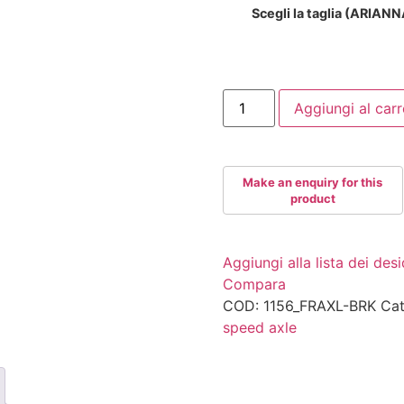
Scegli la taglia (ARIAN
FRSKATES
Aggiungi al carr
AXLE
BRAKE
quantità
Aggiungi alla lista dei desi
Compara
COD:
1156_FRAXL-BRK
Cat
speed axle