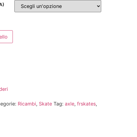
NA)
ello
deri
egorie:
Ricambi
,
Skate
Tag:
axle
,
frskates
,