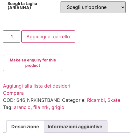
Scegli la taglia
(ARIANNA)
FILA
Aggiungi al carrello
NRK
INSTEP
BAND
quantità
Aggiungi alla lista dei desideri
Compara
COD:
646_NRKINSTBAND
Categorie:
Ricambi
,
Skate
Tag:
arancio
,
fila nrk
,
grigio
Descrizione
Informazioni aggiuntive