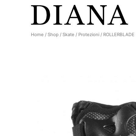
Vai
al
contenuto
Home
/
Shop
/
Skate
/
Protezioni
/ ROLLERBLADE