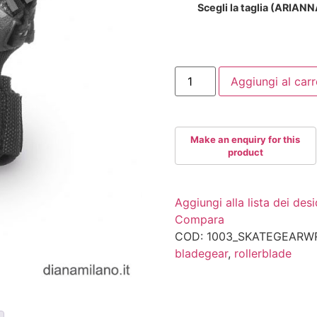
Scegli la taglia (ARIAN
ROLLERBLADE
Aggiungi al carr
SKATEGEAR
POLSIERE
quantità
Aggiungi alla lista dei desi
Compara
COD:
1003_SKATEGEARW
bladegear
,
rollerblade