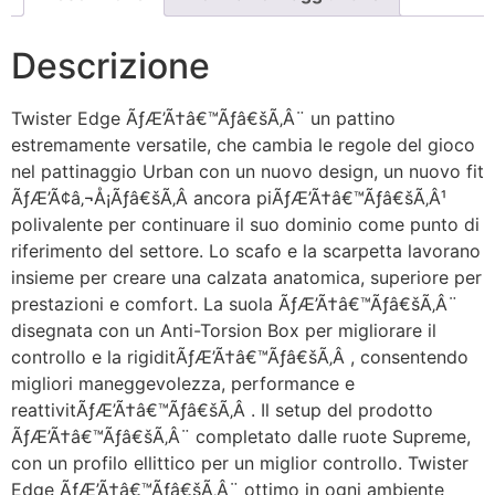
Descrizione
Twister Edge ÃƒÆ’Ã†â€™Ãƒâ€šÃ‚Â¨ un pattino
estremamente versatile, che cambia le regole del gioco
nel pattinaggio Urban con un nuovo design, un nuovo fit
ÃƒÆ’Ã¢â‚¬Å¡Ãƒâ€šÃ‚Â ancora piÃƒÆ’Ã†â€™Ãƒâ€šÃ‚Â¹
polivalente per continuare il suo dominio come punto di
riferimento del settore. Lo scafo e la scarpetta lavorano
insieme per creare una calzata anatomica, superiore per
prestazioni e comfort. La suola ÃƒÆ’Ã†â€™Ãƒâ€šÃ‚Â¨
disegnata con un Anti-Torsion Box per migliorare il
controllo e la rigiditÃƒÆ’Ã†â€™Ãƒâ€šÃ‚Â , consentendo
migliori maneggevolezza, performance e
reattivitÃƒÆ’Ã†â€™Ãƒâ€šÃ‚Â . Il setup del prodotto
ÃƒÆ’Ã†â€™Ãƒâ€šÃ‚Â¨ completato dalle ruote Supreme,
con un profilo ellittico per un miglior controllo. Twister
Edge ÃƒÆ’Ã†â€™Ãƒâ€šÃ‚Â¨ ottimo in ogni ambiente