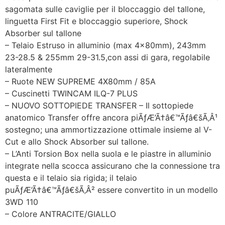
sagomata sulle caviglie per il bloccaggio del tallone,
linguetta First Fit e bloccaggio superiore, Shock
Absorber sul tallone
– Telaio Estruso in alluminio (max 4x80mm), 243mm
23-28.5 & 255mm 29-31.5,con assi di gara, regolabile
lateralmente
– Ruote NEW SUPREME 4X80mm / 85A
– Cuscinetti TWINCAM ILQ-7 PLUS
– NUOVO SOTTOPIEDE TRANSFER – Il sottopiede
anatomico Transfer offre ancora piÃƒÆ’Ã†â€™Ãƒâ€šÃ‚Â¹
sostegno; una ammortizzazione ottimale insieme al V-
Cut e allo Shock Absorber sul tallone.
– L’Anti Torsion Box nella suola e le piastre in alluminio
integrate nella scocca assicurano che la connessione tra
questa e il telaio sia rigida; il telaio
puÃƒÆ’Ã†â€™Ãƒâ€šÃ‚Â² essere convertito in un modello
3WD 110
– Colore ANTRACITE/GIALLO