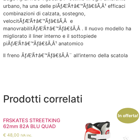
urbano, ha una delle piÃƒÆ’Ã†â€™Ãƒâ€šÃ‚Â¹ efficaci
combinazioni di calzata, sostegno,
velocitÃƒÆ’Ã†â€™Ãƒâ€šÃ‚Â e
manovrabilitÃƒÆ’Ã†â€™Ãƒâ€šÃ‚Â . Il nuovo modello ha
migliorato il liner interno e il sottopiede
piÃƒÆ’Ã†â€™Ãƒâ€šÃ‚Â¹ anatomico
Il freno ÃƒÆ’Ã†â€™Ãƒâ€šÃ‚Â¨ all’interno della scatola
Prodotti correlati
In offerta!
FRSKATES STREETKING
62mm 82A BLU QUAD
€
48,00
IVA inc.