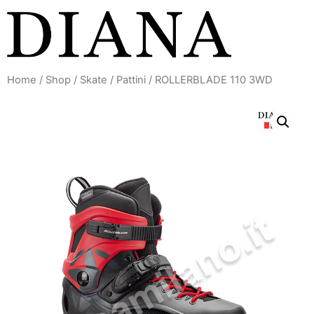
Vai
al
contenuto
Home
/
Shop
/
Skate
/
Pattini
/ ROLLERBLADE 110 3WD