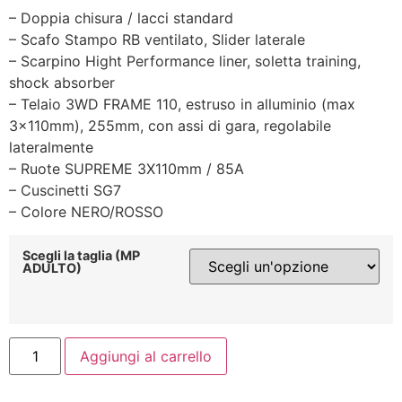
– Doppia chisura / lacci standard
– Scafo Stampo RB ventilato, Slider laterale
– Scarpino Hight Performance liner, soletta training,
shock absorber
– Telaio 3WD FRAME 110, estruso in alluminio (max
3x110mm), 255mm, con assi di gara, regolabile
lateralmente
– Ruote SUPREME 3X110mm / 85A
– Cuscinetti SG7
– Colore NERO/ROSSO
Scegli la taglia (MP
ADULTO)
ROLLERBLADE
Aggiungi al carrello
110
3WD
quantità