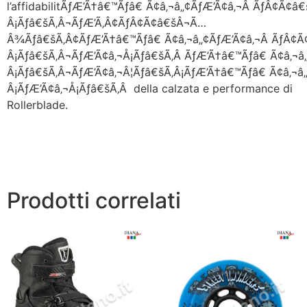
l’affidabilitÃƒÆ’Ã†â€™Ãƒâ€ Ã¢â‚¬â„¢ÃƒÆ’Ã¢â‚¬Â ÃƒÂ¢
Â¡Ãƒâ€šÃ‚Â¬ÃƒÆ’Ã‚Â¢ÃƒÂ¢Ã¢â€šÂ¬Ã…
Â¾Ãƒâ€šÃ‚Â¢ÃƒÆ’Ã†â€™Ãƒâ€ Ã¢â‚¬â„¢ÃƒÆ’Ã¢â‚¬Â ÃƒÂ¢
Â¡Ãƒâ€šÃ‚Â¬ÃƒÆ’Ã¢â‚¬Å¡Ãƒâ€šÃ‚Â ÃƒÆ’Ã†â€™Ãƒâ€ Ã¢â‚¬
Â¡Ãƒâ€šÃ‚Â¬ÃƒÆ’Ã¢â‚¬Â¦Ãƒâ€šÃ‚Â¡ÃƒÆ’Ã†â€™Ãƒâ€ Ã¢â‚¬
Â¡ÃƒÆ’Ã¢â‚¬Å¡Ãƒâ€šÃ‚Â della calzata e performance di
Rollerblade.
Prodotti correlati