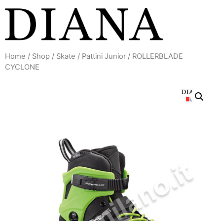
Vai
al
contenuto
Home
/
Shop
/
Skate
/
Pattini Junior
/ ROLLERBLADE
CYCLONE