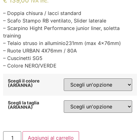
€
139,00
IVA inc.
– Doppia chisura / lacci standard
– Scafo Stampo RB ventilato, Slider laterale
– Scarpino Hight Performance junior liner, soletta
training
– Telaio struso in alluminio231mm (max 4x76mm)
– Ruote URBAN 4X76mm / 80A
– Cuscinetti SG5
– Colore NERO/VERDE
Scegli il colore
(ARIANNA)
Scegli la taglia
(ARIANNA)
ROLLERBLADE
Aggiungi al carrello
CYCLONE