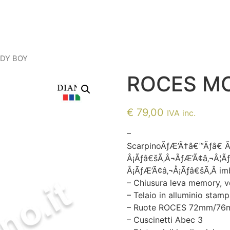
DY BOY
ROCES M
€
79,00
IVA inc.
–
ScarpinoÃƒÆ’Ã†â€™Ãƒâ€ 
Â¡Ãƒâ€šÃ‚Â¬ÃƒÆ’Ã¢â‚¬Â¦Ã
Â¡ÃƒÆ’Ã¢â‚¬Å¡Ãƒâ€šÃ‚Â imb
– Chiusura leva memory, ve
– Telaio in alluminio stam
– Ruote ROCES 72mm/76
– Cuscinetti Abec 3