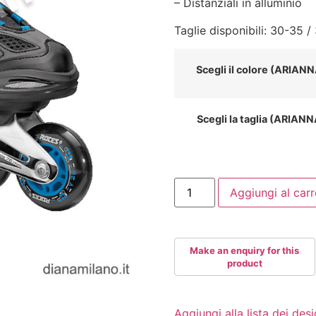
– Distanziali in alluminio
Taglie disponibili: 30-35 
Scegli il colore (ARIAN
Scegli la taglia (ARIAN
ROCES
Aggiungi al carr
MOODY
BOY
quantità
Aggiungi alla lista dei desi