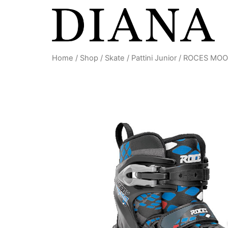
Vai
al
contenuto
Home
/
Shop
/
Skate
/
Pattini Junior
/ ROCES MOO