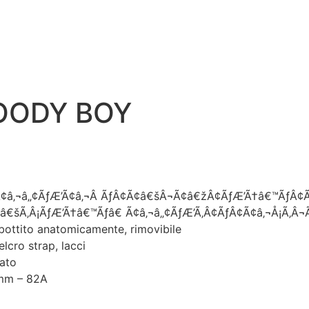
OODY BOY
Ã¢â‚¬â„¢ÃƒÆ’Ã¢â‚¬Â ÃƒÂ¢Ã¢â€šÂ¬Ã¢â€žÂ¢ÃƒÆ’Ã†â€™ÃƒÂ¢Ã
ƒâ€šÃ‚Â¡ÃƒÆ’Ã†â€™Ãƒâ€ Ã¢â‚¬â„¢ÃƒÆ’Ã‚Â¢ÃƒÂ¢Ã¢â‚¬Å¡Ã‚Â
ottito anatomicamente, rimovibile
lcro strap, lacci
pato
mm – 82A