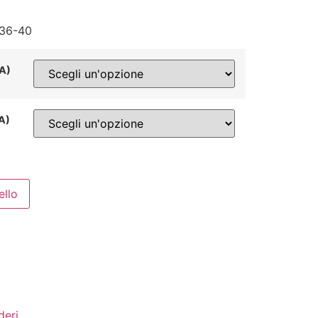
/ 36-40
NA)
NA)
ello
deri